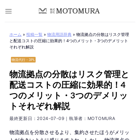
Skip
to
content
ホーム
»
投稿一覧
»
物流用語辞典
»
物流拠点の分散はリスク管理
と配送コストの圧縮に効果的！4つのメリット・3つのデメリット
それぞれ解説
物流代行・3PL
物流拠点の分散はリスク管理と
配送コストの圧縮に効果的！4
つのメリット・3つのデメリッ
トそれぞれ解説
最終更新日：
2024-07-09
｜執筆者：MOTOMURA
物流拠点を分散させるより、集約させたほうがメリッ