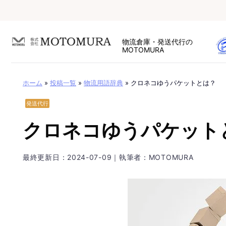
Skip
to
content
物流倉庫・発送代行の
MOTOMURA
ホーム
»
投稿一覧
»
物流用語辞典
»
クロネコゆうパケットとは？
発送代行
クロネコゆうパケット
最終更新日：
2024-07-09
｜執筆者：MOTOMURA