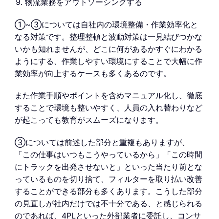
物流業務をアウトソーシングする
①~③については自社内の環境整備・作業効率化と
なる対策です。整理整頓と波動対策は一見結びつかな
いかも知れませんが、どこに何があるかすぐにわかる
ようにする、作業しやすい環境にすることで大幅に作
業効率が向上するケースも多くあるのです。
また作業手順やポイントを含めマニュアル化し、徹底
することで環境も整いやすく、人員の入れ替わりなど
が起こっても教育がスムーズになります。
③については前述した部分と重複もありますが、
「この仕事はいつもこうやっているから」「この時間
にトラックを出発させないと」といった当たり前とな
っているものを切り捨て、フィルターを取り払い改善
することができる部分も多くあります。こうした部分
の見直しが社内だけでは不十分である、と感じられる
のであれば、4PLといった外部業者に委託し、コンサ