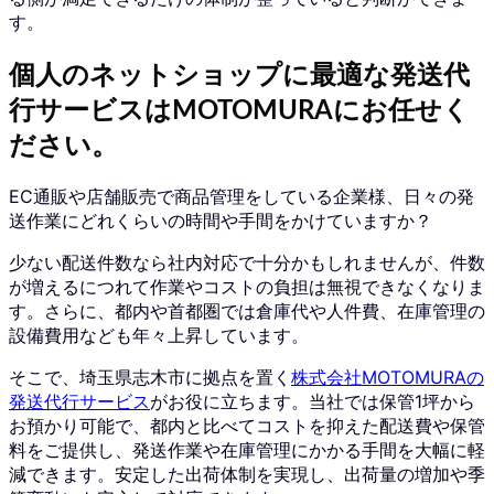
す。
個人のネットショップに最適な発送代
行サービスはMOTOMURAにお任せく
ださい。
EC通販や店舗販売で商品管理をしている企業様、日々の発
送作業にどれくらいの時間や手間をかけていますか？
少ない配送件数なら社内対応で十分かもしれませんが、件数
が増えるにつれて作業やコストの負担は無視できなくなりま
す。さらに、都内や首都圏では倉庫代や人件費、在庫管理の
設備費用なども年々上昇しています。
そこで、埼玉県志木市に拠点を置く
株式会社MOTOMURAの
発送代行サービス
がお役に立ちます。当社では保管1坪から
お預かり可能で、都内と比べてコストを抑えた配送費や保管
料をご提供し、発送作業や在庫管理にかかる手間を大幅に軽
減できます。安定した出荷体制を実現し、出荷量の増加や季