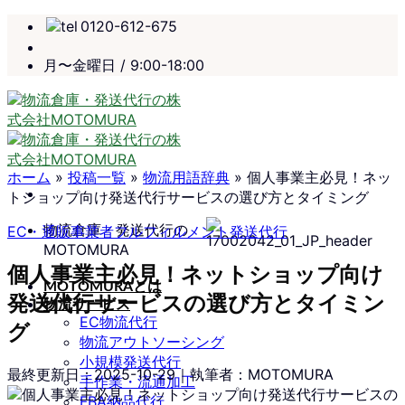
Skip
0120-612-675
to
content
月〜金曜日 / 9:00-18:00
ホーム
»
投稿一覧
»
物流用語辞典
»
個人事業主必見！ネッ
トショップ向け発送代行サービスの選び方とタイミング
物流倉庫・発送代行の
EC・通販事業者
フルフィルメント
発送代行
MOTOMURA
個人事業主必見！ネットショップ向け
MOTOMURAとは
発送代行サービスの選び方とタイミン
物流サービス
EC物流代行
グ
物流アウトソーシング
小規模発送代行
最終更新日：
2025-10-29
｜執筆者：MOTOMURA
手作業・流通加工
FBA納品代行