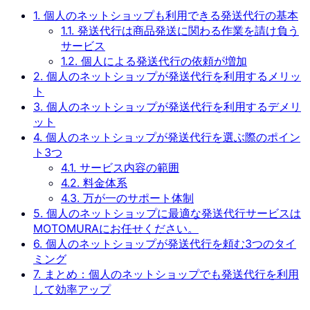
1.
個人のネットショップも利用できる発送代行の基本
1.1.
発送代行は商品発送に関わる作業を請け負う
サービス
1.2.
個人による発送代行の依頼が増加
2.
個人のネットショップが発送代行を利用するメリッ
ト
3.
個人のネットショップが発送代行を利用するデメリ
ット
4.
個人のネットショップが発送代行を選ぶ際のポイン
ト3つ
4.1.
サービス内容の範囲
4.2.
料金体系
4.3.
万が一のサポート体制
5.
個人のネットショップに最適な発送代行サービスは
MOTOMURAにお任せください。
6.
個人のネットショップが発送代行を頼む3つのタイ
ミング
7.
まとめ：個人のネットショップでも発送代行を利用
して効率アップ