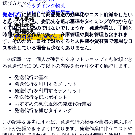
キッティング物流
小ロット物流代行ホエール
発送代行
に依頼して商品発送の効率化やコスト削減をしたい
導入事例
と思っていても、委託先を選ぶ基準やタイミングがわからな
会社概要
くて困っているのではないでしょうか。発送作業は、手間と
資料請求
時間が必要な作業であり、在庫管理や資材管理も含まれま
無料相談・お見積もり
す。そのため、自社で対応すると人件費や資材費で無用なロ
スを出している場合も少なくありません。
この記事では、個人が運営するネットショップでも依頼でき
る発送代行について以下の内容をわかりやすく解説します。
発送代行の基本
発送代行を利用するメリット
発送代行を利用するデメリット
発送代行を選ぶポイント
おすすめの東京近郊の発送代行業者
発送代行を頼むタイミング
この記事を参考にすれば、発送代行の概要や業者の選ぶポイ
ントが把握できるようになります。
発送作業に伴うコストや
時間を節約できれば、今まで以上にお金や時間を活用し、売