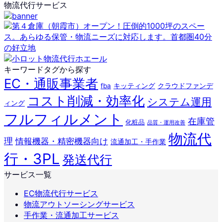
物流代行サービス
キーワードタグから探す
EC・通販事業者
fba
キッティング
クラウドファンデ
コスト削減・効率化
システム運用
ィング
フルフィルメント
在庫管
化粧品
品質・運用改善
物流代
理
情報機器・精密機器向け
流通加工・手作業
行・3PL
発送代行
サービス一覧
EC物流代行サービス
物流アウトソーシングサービス
手作業・流通加工サービス