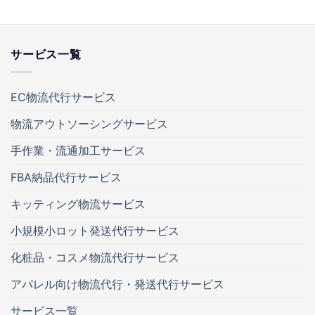
（７）本人が容易に認識できない方法による個人情報の取
得
クッキーやウェブビーコン等を用いるなどして、本人が容
サービス一覧
易に認識できない方法による個人情報の取得は行っており
ません。
EC物流代行サービス
（８）個人情報の安全管理措置について
取得した個人情報については、漏洩、減失またはき損の防
物流アウトソーシングサービス
止と是正、その他個人情報の安全管理のために必要かつ適
切な措置を講じます。
お問合せへの回答後、取得した個人
手作業・流通加工サービス
情報は当社内において削除致します。
FBA納品代行サービス
（９）個人情報保護方針
当社ホームページの個人情報保護方針をご覧下さい。
キッティング物流サービス
（１０）当社の個人情報の取扱いに関する苦情、相談等の
小規模小ロット発送代行サービス
問合せ先
窓口の名称：個人情報相談窓口
化粧品・コスメ物流代行サービス
＜連絡先＞
アパレル向け物流代行・発送代行サービス
個人情報保護管理者：芦澤 和男
住所：埼玉県朝霞市上内間木713-1
サービス一覧