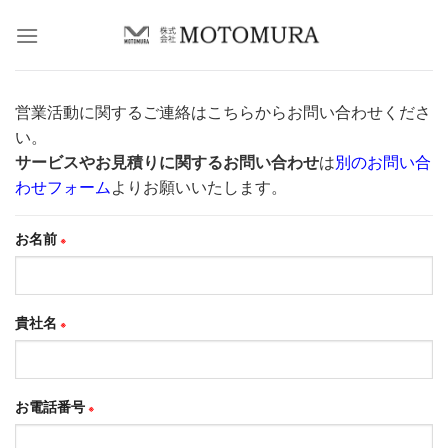
Skip
to
content
営業活動に関するご連絡はこちらからお問い合わせくださ
い。
サービスやお見積りに関するお問い合わせ
は
別のお問い合
わせフォーム
よりお願いいたします。
お名前
※
貴社名
※
お電話番号
※