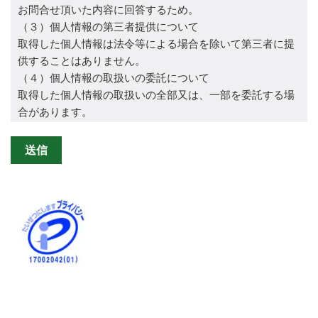
お問合せ頂いた内容に回答するため。
（３）個人情報の第三者提供について
取得した個人情報は法令等による場合を除いて第三者に提
供することはありません。
（４）個人情報の取扱いの委託について
取得した個人情報の取扱いの全部又は、一部を委託する場
合があります。
（５）個人情報を与えなかった場合に生じる結果
個人情報を与えることは任意です。個人情報に関する情報
の一部をご提供いただけない場合は、お問い合わせ内容に
回答できない可能性があります。
（６）開示対象個人情報の開示等および問い合わせ窓口に
ついて
ご本人からの求めにより、当社が保有する開示対象個人情
報に関する利用目的の通知、開示、内容の訂正・追加また
は削除、利用停止、消去および第三者提供の停止(以下、開
示等という)に応じます。(開示等に応ずる窓口は、下記
「当社の個人情報の取扱いに関する苦情、相談等の問合せ
先」を参照してください。)