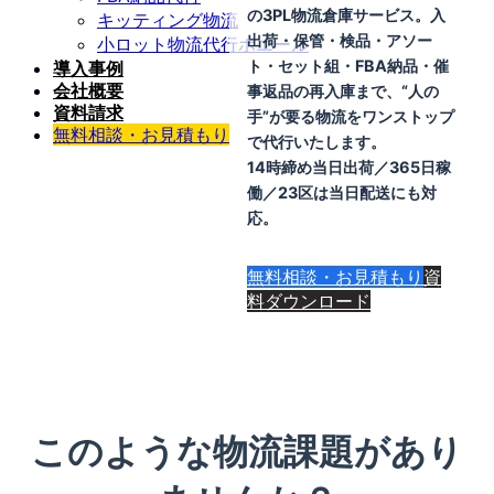
の3PL物流倉庫サービス。入
キッティング物流
出荷・保管・検品・アソー
小ロット物流代行ホエール
ト・セット組・FBA納品・催
導入事例
事返品の再入庫まで、“人の
会社概要
資料請求
手”が要る物流をワンストップ
無料相談・お見積もり
で代行いたします。
14時締め当日出荷／365日稼
働／23区は当日配送にも対
応。
無料相談・お見積もり
資
料ダウンロード
このような物流課題があり