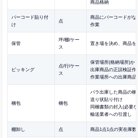
商品格納
バーコード貼り付
商品にバーコードがな
点
け
作業
坪/棚/ケー
保管
置き場を決め、商品を
ス
保管場所(格納場所)か
点/行/ケー
ピッキング
出庫商品の正誤検証作
ス
作業場所への出庫商品
バラ出庫した商品の梱
送り状貼り付け
梱包
梱包
同梱書類の封入(必要な
輸送業者への引渡し
棚卸し
点
商品1点1点の実在庫