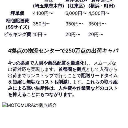
(埼玉県志木市)
(江東区)
(横浜・町田)
坪単価
4,100円〜
6,000円〜
4,500円〜
梱包配送費
350円〜
350円〜
350円〜
（SSサイズ）
ピッキング費
10円〜
20円〜
20円〜
4拠点の物流センターで250万点の出荷キャパ
4つの拠点で人員や商品配置を最適化
し、スムーズな
出荷対応を実現します。
首都圏を拠点
として入荷から
出荷までワンストップで行うことで
配送リードタイム
を短縮し無駄なコストも削減
します。
これらの取り組
みによる高い生産性は、人件費や作業費などのコスト
を抑えることにもつながります。