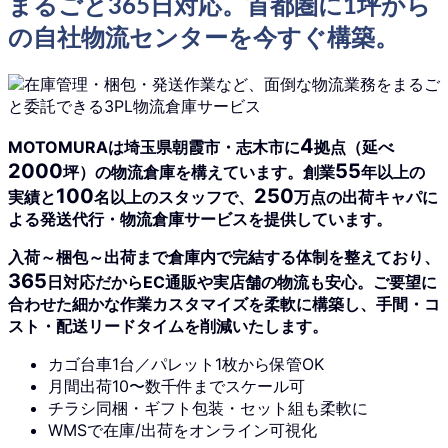
まるごと365日対応。首都圏に1坪から
の自社物流センターを今すぐ構築。
4
MOTOMURAは埼玉県朝霞市・志木市に
拠点（延べ
2000
55
坪）の物流倉庫を構えています。創業
年以上の
100
250
実績と
名以上のスタッフで、
万点の出荷キャパに
よる発送代行・物流倉庫サービスを提供しています。
入荷～梱包～出荷まで倉庫内で完結する体制を整えており、
365
日対応だからEC通販や実
店舗の物流も安心。ご要望に
合わせた細かな作業カスタマイズを柔軟に構築し、手間・コ
スト・配送リードタイムを削減いたします。
カゴ台車1台／パレット1枚から保管OK
月間出荷10〜数千件までスケール可
チラシ同梱・ギフト包装・セット組も柔軟に
WMSで在庫/出荷をオンライン可視化