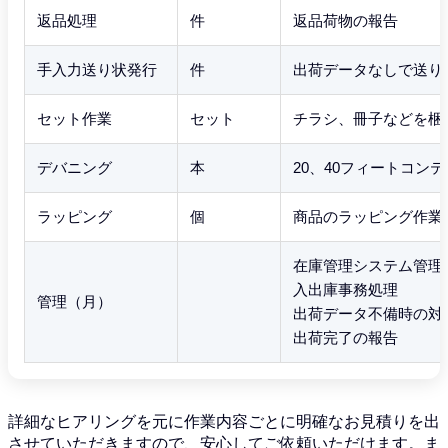
返品処理
件
返品荷物の報告
手入力送り状発行
件
出荷データなしで送り
セット作業
セット
チラシ、冊子などを梱
デバニング
本
20、40フィートコンテ
ラッピング
個
商品のラッピング作業
在庫管理システム管理
入出庫事務処理
管理（月）
出荷データ不備時の対
出荷完了の報告
詳細なヒアリングを元に作業内容ごとに明確なお見積りを出
させていただきますので、安心してご依頼いただけます。ま