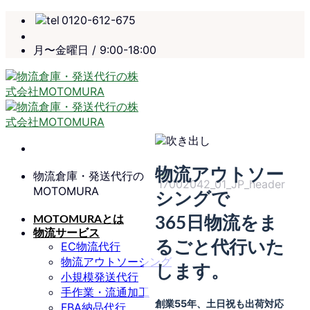
Skip
0120-612-675
to
content
月〜金曜日 / 9:00-18:00
物流アウトソー
物流倉庫・発送代行の
MOTOMURA
シングで
MOTOMURAとは
365日物流をま
物流サービス
るごと代行いた
EC物流代行
物流アウトソーシング
します。
小規模発送代行
手作業・流通加工
創業55年、土日祝も出荷対応
FBA納品代行