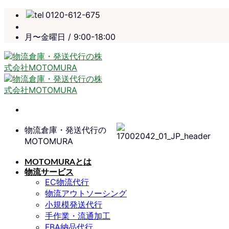
Skip
0120-612-675
to
content
月〜金曜日 / 9:00-18:00
物流倉庫・発送代行の
MOTOMURA
MOTOMURAとは
物流サービス
EC物流代行
物流アウトソーシング
小規模発送代行
手作業・流通加工
FBA納品代行