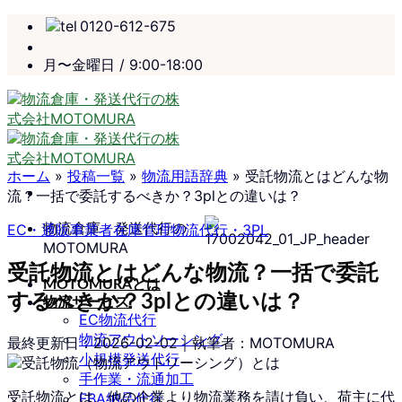
Skip
0120-612-675
to
content
月〜金曜日 / 9:00-18:00
ホーム
»
投稿一覧
»
物流用語辞典
»
受託物流とはどんな物
流？一括で委託するべきか？3plとの違いは？
物流倉庫・発送代行の
EC・通販事業者
在庫管理
物流代行・3PL
MOTOMURA
受託物流とはどんな物流？一括で委託
MOTOMURAとは
するべきか？3plとの違いは？
物流サービス
EC物流代行
物流アウトソーシング
最終更新日：
2026-02-02
｜執筆者：MOTOMURA
小規模発送代行
手作業・流通加工
受託物流とは、他の企業より物流業務を請け負い、荷主に代
FBA納品代行