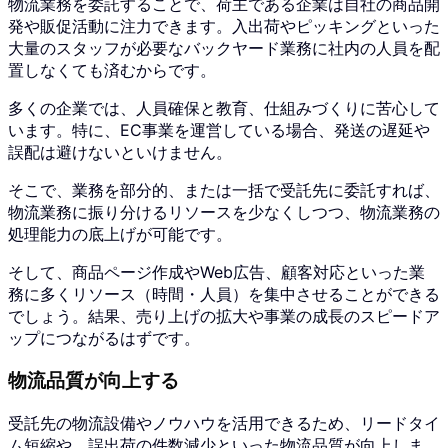
物流業務を委託することで、荷主である企業は自社の商品開
発や販促活動に注力できます。入出荷やピッキングといった
大量のスタッフが必要なバックヤード業務に社内の人員を配
置しなくても済むからです。
多くの企業では、人員確保と教育、仕組みづくりに苦心して
います。特に、EC事業を運営している場合、発送の遅延や
誤配は避けないといけません。
そこで、業務を部分的、または一括で受託先に委託すれば、
物流業務に振り分けるリソースを少なくしつつ、物流業務の
処理能力の底上げが可能です。
そして、商品ページ作成やWeb広告、顧客対応といった業
務に多くリソース（時間・人員）を集中させることができる
でしょう。結果、売り上げの拡大や事業の成長のスピードア
ップにつながるはずです。
物流品質が向上する
受託先の物流設備やノウハウを活用できるため、リードタイ
ム短縮や、誤出荷の件数減少といった物流品質が向上しま