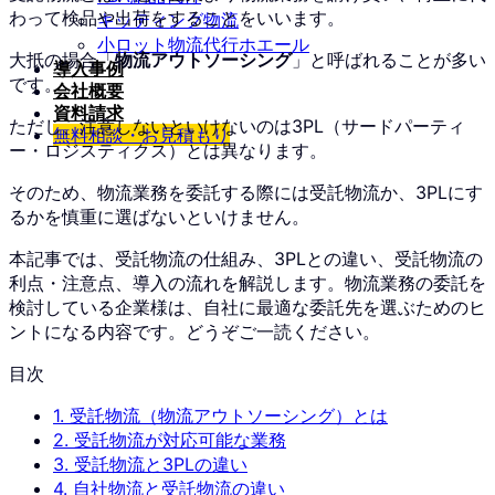
わって検品や出荷をすることをいいます。
キッティング物流
小ロット物流代行ホエール
大抵の場合「
物流アウトソーシング
」と呼ばれることが多い
導入事例
です。
会社概要
資料請求
ただし、注意しないといけないのは3PL（サードパーティ
無料相談・お見積もり
ー・ロジスティクス）とは異なります。
そのため、物流業務を委託する際には受託物流か、3PLにす
るかを慎重に選ばないといけません。
本記事では、受託物流の仕組み、3PLとの違い、受託物流の
利点・注意点、導入の流れを解説します。物流業務の委託を
検討している企業様は、自社に最適な委託先を選ぶためのヒ
ントになる内容です。どうぞご一読ください。
目次
1.
受託物流（物流アウトソーシング）とは
2.
受託物流が対応可能な業務
3.
受託物流と3PLの違い
4.
自社物流と受託物流の違い