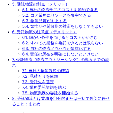
5.
受託物流の利点（メリット）
5.1.
自社の物流部門のコストを節約できる
5.2.
コア業務にリソースを集中できる
5.3.
物流品質が向上する
5.4.
繁忙期や閑散期の対応をしなくてもよい
6.
受託物流の注意点（デメリット）
6.1.
細かい条件をつけるとコストがかさむ
6.2.
すべての業務を委託できるとは限らない
6.3.
自社の物流ノウハウが陳腐化する
6.4.
責任の所在を明確にしないといけない
7.
受託物流（物流アウトソーシング）の導入までの流
れ
7.1.
自社の物流課題の確認
7.2.
見積もりを依頼
7.3.
受託先を選定
7.4.
業務委託契約を結ぶ
7.5.
物流業務の委託を開始する
8.
受託物流とは業務を部分的または一括で外部に任せ
ること：まとめ