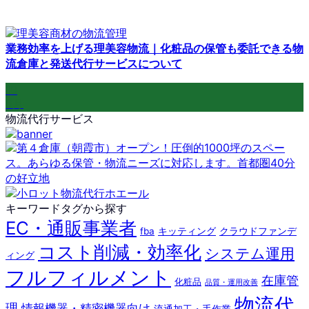
業務効率を上げる理美容物流｜化粧品の保管も委託できる物
流倉庫と発送代行サービスについて
10
6月
物流代行サービス
キーワードタグから探す
EC・通販事業者
fba
キッティング
クラウドファンデ
コスト削減・効率化
システム運用
ィング
フルフィルメント
在庫管
化粧品
品質・運用改善
物流代
理
情報機器・精密機器向け
流通加工・手作業