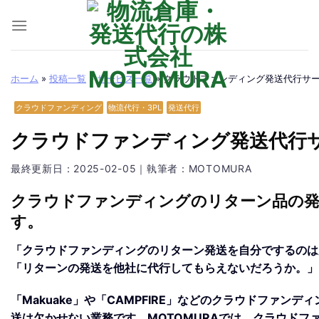
Skip
to
content
ホーム
»
投稿一覧
»
サービス一覧
»
クラウドファンディング発送代行サ
クラウドファンディング
物流代行・3PL
発送代行
クラウドファンディング発送代行
最終更新日：
2025-02-05
｜執筆者：MOTOMURA
クラウドファンディングのリターン品の発
す。
「クラウドファンディングのリターン発送を自分でするのは
「リターンの発送を他社に代行してもらえないだろうか。」
「Makuake」や「CAMPFIRE」などのクラウドファン
送は欠かせない業務です。
MOTOMURAでは、クラウド