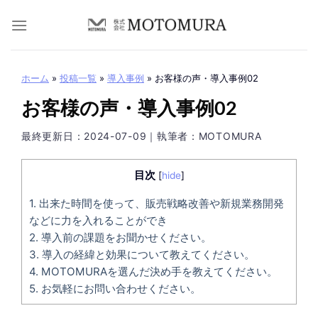
Skip
to
content
ホーム
»
投稿一覧
»
導入事例
»
お客様の声・導入事例02
お客様の声・導入事例02
最終更新日：
2024-07-09
｜執筆者：MOTOMURA
目次
[
hide
]
1.
出来た時間を使って、販売戦略改善や新規業務開発
などに力を入れることができ
2.
導入前の課題をお聞かせください。
3.
導入の経緯と効果について教えてください。
4.
MOTOMURAを選んだ決め手を教えてください。
5.
お気軽にお問い合わせください。