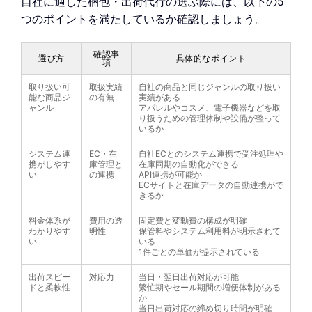
自社に適した梱包・出荷代行の選ぶ際には、以下の5
つのポイントを満たしているか確認しましょう。
確認事
選び方
具体的なポイント
項
取り扱い可
取扱実績
自社の商品と同じジャンルの取り扱い
能な商品ジ
の有無
実績がある
ャンル
アパレルやコスメ、電子機器などを取
り扱うための管理体制や設備が整って
いるか
システム連
EC・在
自社ECとのシステム連携で受注処理や
携がしやす
庫管理と
在庫同期の自動化ができる
い
の連携
API連携が可能か
ECサイトと在庫データの自動連携がで
きるか
料金体系が
費用の透
固定費と変動費の構成が明確
わかりやす
明性
保管料やシステム利用料が明示されて
い
いる
1件ごとの単価が提示されている
出荷スピー
対応力
当日・翌日出荷対応が可能
ドと柔軟性
繁忙期やセール期間の増便体制がある
か
当日出荷対応の締め切り時間が明確