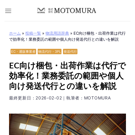
Skip
to
content
ホーム
»
投稿一覧
»
物流用語辞典
»
EC向け梱包・出荷作業は代行
で効率化！業務委託の範囲や個人向け発送代行との違いを解説
EC・通販事業者
物流代行・3PL
発送代行
EC向け梱包・出荷作業は代行で
効率化！業務委託の範囲や個人
向け発送代行との違いを解説
最終更新日：
2026-02-02
｜執筆者：MOTOMURA