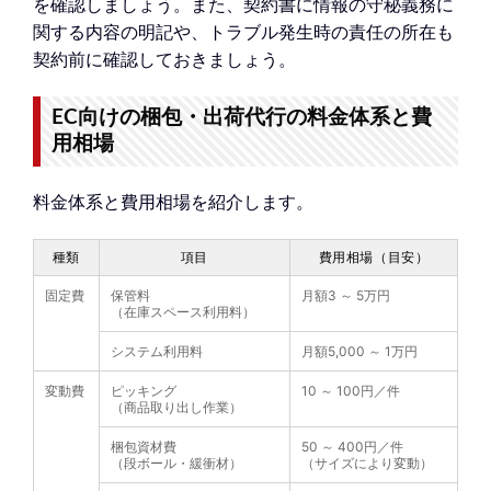
を確認しましょう。また、契約書に情報の守秘義務に
関する内容の明記や、トラブル発生時の責任の所在も
契約前に確認しておきましょう。
EC向けの梱包・出荷代行の料金体系と費
用相場
料金体系と費用相場を紹介します。
種類
項目
費用相場（目安）
固定費
保管料
月額3 ～ 5万円
（在庫スペース利用料）
システム利用料
月額5,000 ～ 1万円
変動費
ピッキング
10 ～ 100円／件
（商品取り出し作業）
梱包資材費
50 ～ 400円／件
（段ボール・緩衝材）
（サイズにより変動）