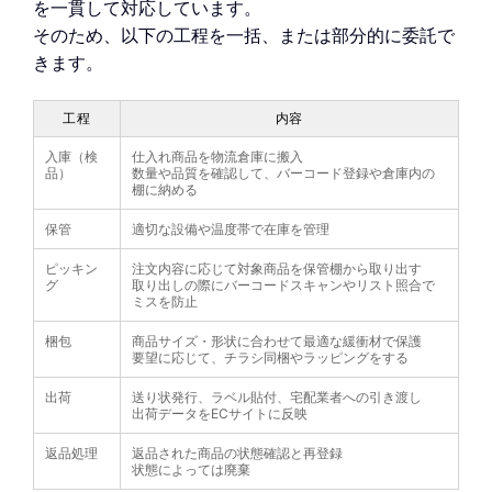
を一貫して対応しています。
そのため、以下の工程を一括、または部分的に委託で
きます。
工程
内容
入庫（検
仕入れ商品を物流倉庫に搬入
品）
数量や品質を確認して、バーコード登録や倉庫内の
棚に納める
保管
適切な設備や温度帯で在庫を管理
ピッキン
注文内容に応じて対象商品を保管棚から取り出す
グ
取り出しの際にバーコードスキャンやリスト照合で
ミスを防止
梱包
商品サイズ・形状に合わせて最適な緩衝材で保護
要望に応じて、チラシ同梱やラッピングをする
出荷
送り状発行、ラベル貼付、宅配業者への引き渡し
出荷データをECサイトに反映
返品処理
返品された商品の状態確認と再登録
状態によっては廃棄