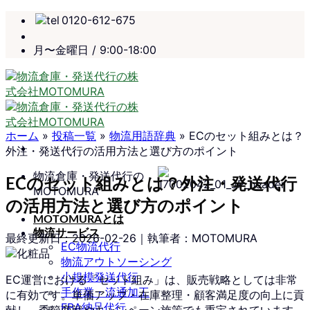
Skip
0120-612-675
to
content
月〜金曜日 / 9:00-18:00
ホーム
»
投稿一覧
»
物流用語辞典
»
ECのセット組みとは？
外注・発送代行の活用方法と選び方のポイント
物流倉庫・発送代行の
ECのセット組みとは？外注・発送代行
MOTOMURA
の活用方法と選び方のポイント
MOTOMURAとは
物流サービス
最終更新日：
2026-02-26
｜執筆者：MOTOMURA
EC物流代行
物流アウトソーシング
小規模発送代行
EC運営における「セット組み」は、販売戦略としては非常
手作業・流通加工
に有効です。単価アップ・在庫整理・顧客満足度の向上に貢
FBA納品代行
献し、季節商戦やキャンペーン施策でも重宝されています。