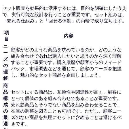
セット販売を効果的に活用するには、目的を明確にしたうえ
で、実行可能な設計を行うことが重要です。セット組みは、
「売れる仕組み」と「回せる体制」の両輪で成り立ちます。
項
内容
目
ニ
顧客がどのような商品を求めているのか、どのような
ー
組み合わせであれば購入したいと思うのかを深く理解
ズ
することが重要です。購入履歴や顧客からのフィード
の
バック、市場調査などを通じて、顧客のニーズを把握
理
し、魅力的なセット商品を企画しましょう。
解
商
品
セットにする商品は、互換性や関連性が高く、顧客に
構
とって価値のある組み合わせであることが重要です。
成
売れ筋商品とそうでない商品を組み合わせることで、
の
在庫の調整を図ることも可能です。ただし、顧客ニー
最
ズのない商品を無理にセットに含めることは避けるべ
適
きです。