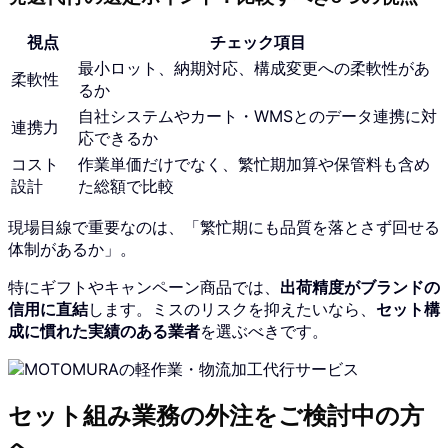
視点
チェック項目
最小ロット、納期対応、構成変更への柔軟性があ
柔軟性
るか
自社システムやカート・WMSとのデータ連携に対
連携力
応できるか
コスト
作業単価だけでなく、繁忙期加算や保管料も含め
設計
た総額で比較
現場目線で重要なのは、「繁忙期にも品質を落とさず回せる
体制があるか」。
特にギフトやキャンペーン商品では、
出荷精度がブランドの
信用に直結
します。ミスのリスクを抑えたいなら、
セット構
成に慣れた実績のある業者
を選ぶべきです。
セット組み業務の外注をご検討中の方