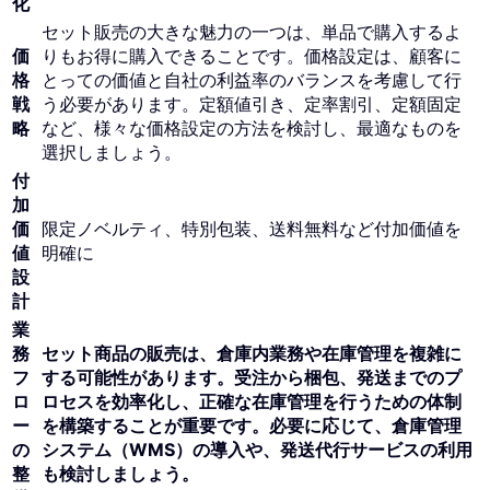
化
セット販売の大きな魅力の一つは、単品で購入するよ
価
りもお得に購入できることです。価格設定は、顧客に
格
とっての価値と自社の利益率のバランスを考慮して行
戦
う必要があります。定額値引き、定率割引、定額固定
略
など、様々な価格設定の方法を検討し、最適なものを
選択しましょう。
付
加
価
限定ノベルティ、特別包装、送料無料など付加価値を
値
明確に
設
計
業
務
セット商品の販売は、倉庫内業務や在庫管理を複雑に
フ
する可能性があります。受注から梱包、発送までのプ
ロ
ロセスを効率化し、正確な在庫管理を行うための体制
ー
を構築することが重要です。必要に応じて、倉庫管理
の
システム（WMS）の導入や、発送代行サービスの利用
整
も検討しましょう。