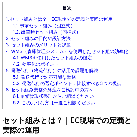
目次
1.
セット組みとは？｜EC現場での定義と実際の運用
1.1.
事前セット組み（組立式）
1.2.
出荷時セット組み（同梱式）
2.
セット組みの目的や設計方法
3.
セット組みのメリットと課題
4.
WMS（倉庫管理システム）を使用したセット組の効率化
4.1.
WMSを使用したセット組みの設定
4.2.
効率化のポイント
5.
発送代行（物流代行）の活用で課題を解決
5.1.
発送代行で対応可能な業務
5.2.
発送代行の選定ポイント：比較すべき3つの視点
6.
セット組み業務の外注をご検討中の方へ
6.1.
まずは現状整理からご相談ください
6.2.
このような方は一度ご相談ください
セット組みとは？｜EC現場での定義と
実際の運用