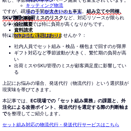
キッティング物流
ですが、現場の手間が大きいのも事実。
組み立てや同梱、
小ロット物流代行ホエール
SKU管理や出荷ミスのリスク
など、対応リソースが限られ
導入事例
る中小規模ECでは特に負荷が高くなりがちです。
会社概要
資料請求
特に次のような課題はありませんか？：
無料相談・お見積もり
社内人員でセット組み・検品・梱包まで回すのが限界
ギフト対応など季節波動が大きく、繁忙期の負荷が高
い
出荷ミスやSKU管理のミスが顧客満足度に影響してい
る
上記にお悩みの場合、発送代行（物流代行）という選択肢が
現実味を帯びてきます。
本記事では、
EC現場での「セット組み業務」の課題と、外
注化による改善ポイント、発送代行を選定する際の判断軸ま
で
を整理してご紹介します。
セット組み対応の物流代行・発送代行サービスはこちら