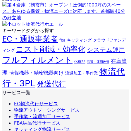
キーワードタグから探す
EC・通販事業者
fba
キッティング
クラウドファンデ
コスト削減・効率化
システム運用
ィング
フルフィルメント
在庫管
化粧品
品質・運用改善
物流代
理
情報機器・精密機器向け
流通加工・手作業
行・3PL
発送代行
サービス一覧
EC物流代行サービス
物流アウトソーシングサービス
手作業・流通加工サービス
FBA納品代行サービス
キッティング物流サービス