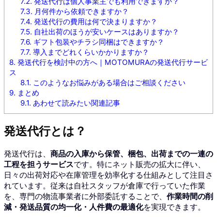
7.2.
発送代行は個人事業主でも利用できますか？
7.3.
月何件から依頼できますか？
7.4.
発送代行の費用は何で決まりますか？
7.5.
自社出荷のほうが安いケースはありますか？
7.6.
ギフト包装やチラシ同梱はできますか？
7.7.
導入までどれくらいかかりますか？
8.
発送代行を検討中の方へ｜MOTOMURAの発送代行サービ
ス
8.1.
このようなお悩みがある場合はご相談ください
9.
まとめ
9.1.
あわせて読みたい関連記事
発送代行とは？
発送代行は、
商品の入庫から保管、梱包、出荷までの一連の
工程を担うサービス
です。特にネット販売の拡大に伴い、
日々の出荷対応や在庫管理を効率化する仕組みとして注目さ
れています。従来は自社スタッフが倉庫で行っていた作業
を、専門の物流事業者に外部委託することで、
作業時間の削
減・発送品質の均一化・人件費の最適化
を実現できます。