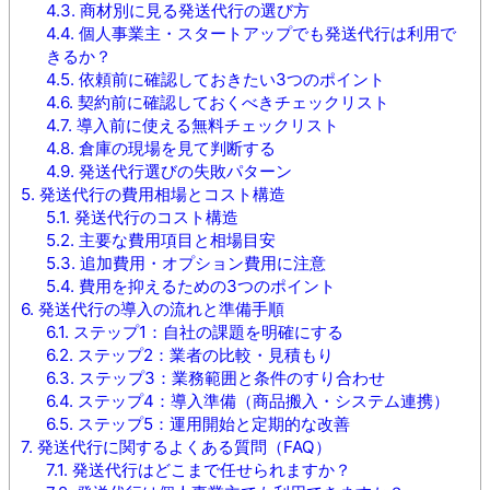
4.3.
商材別に見る発送代行の選び方
4.4.
個人事業主・スタートアップでも発送代行は利用で
きるか？
4.5.
依頼前に確認しておきたい3つのポイント
4.6.
契約前に確認しておくべきチェックリスト
4.7.
導入前に使える無料チェックリスト
4.8.
倉庫の現場を見て判断する
4.9.
発送代行選びの失敗パターン
5.
発送代行の費用相場とコスト構造
5.1.
発送代行のコスト構造
5.2.
主要な費用項目と相場目安
5.3.
追加費用・オプション費用に注意
5.4.
費用を抑えるための3つのポイント
6.
発送代行の導入の流れと準備手順
6.1.
ステップ1：自社の課題を明確にする
6.2.
ステップ2：業者の比較・見積もり
6.3.
ステップ3：業務範囲と条件のすり合わせ
6.4.
ステップ4：導入準備（商品搬入・システム連携）
6.5.
ステップ5：運用開始と定期的な改善
7.
発送代行に関するよくある質問（FAQ）
7.1.
発送代行はどこまで任せられますか？