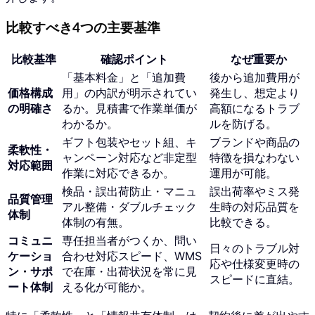
比較すべき4つの主要基準
比較基準
確認ポイント
なぜ重要か
「基本料金」と「追加費
後から追加費用が
価格構成
用」の内訳が明示されてい
発生し、想定より
の明確さ
るか。見積書で作業単価が
高額になるトラブ
わかるか。
ルを防げる。
ギフト包装やセット組、キ
ブランドや商品の
柔軟性・
ャンペーン対応など非定型
特徴を損なわない
対応範囲
作業に対応できるか。
運用が可能。
検品・誤出荷防止・マニュ
誤出荷率やミス発
品質管理
アル整備・ダブルチェック
生時の対応品質を
体制
体制の有無。
比較できる。
コミュニ
専任担当者がつくか、問い
日々のトラブル対
ケーショ
合わせ対応スピード、WMS
応や仕様変更時の
ン・サポ
で在庫・出荷状況を常に見
スピードに直結。
ート体制
える化が可能か。