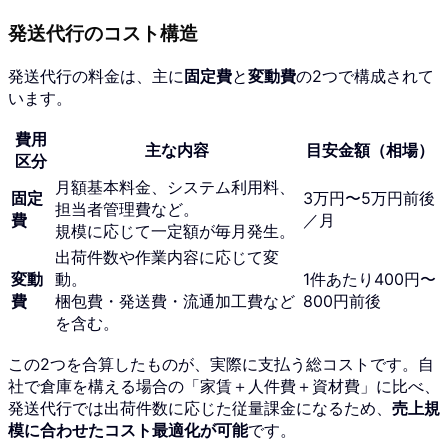
発送代行のコスト構造
発送代行の料金は、主に
固定費
と
変動費
の2つで構成されて
います。
費用
主な内容
目安金額（相場）
区分
月額基本料金、システム利用料、
固定
3万円〜5万円前後
担当者管理費など。
費
／月
規模に応じて一定額が毎月発生。
出荷件数や作業内容に応じて変
変動
動。
1件あたり400円〜
費
梱包費・発送費・流通加工費など
800円前後
を含む。
この2つを合算したものが、実際に支払う総コストです。自
社で倉庫を構える場合の「家賃＋人件費＋資材費」に比べ、
発送代行では出荷件数に応じた従量課金になるため、
売上規
模に合わせたコスト最適化が可能
です。