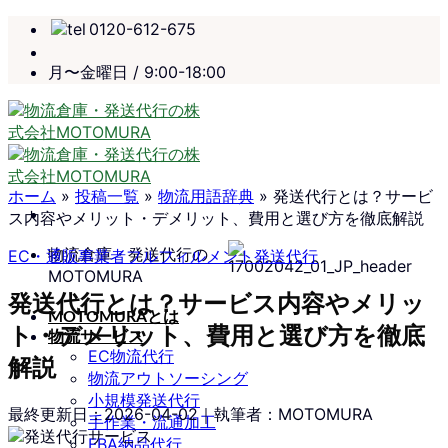
Skip
0120-612-675
to
content
月〜金曜日 / 9:00-18:00
ホーム
»
投稿一覧
»
物流用語辞典
»
発送代行とは？サービ
ス内容やメリット・デメリット、費用と選び方を徹底解説
物流倉庫・発送代行の
EC・通販事業者
フルフィルメント
発送代行
MOTOMURA
発送代行とは？サービス内容やメリッ
MOTOMURAとは
ト・デメリット、費用と選び方を徹底
物流サービス
EC物流代行
解説
物流アウトソーシング
小規模発送代行
最終更新日：
2026-04-02
｜執筆者：MOTOMURA
手作業・流通加工
FBA納品代行