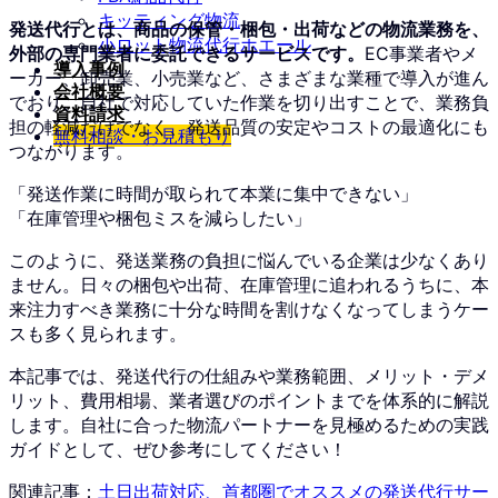
キッティング物流
発送代行とは、商品の保管・梱包・出荷などの物流業務を、
小ロット物流代行ホエール
外部の専門業者に委託できるサービスです。
EC事業者やメ
導入事例
ーカー、卸売業、小売業など、さまざまな業種で導入が進ん
会社概要
でおり、自社で対応していた作業を切り出すことで、業務負
資料請求
担の軽減だけでなく、発送品質の安定やコストの最適化にも
無料相談・お見積もり
つながります。
「発送作業に時間が取られて本業に集中できない」
「在庫管理や梱包ミスを減らしたい」
このように、発送業務の負担に悩んでいる企業は少なくあり
ません。日々の梱包や出荷、在庫管理に追われるうちに、本
来注力すべき業務に十分な時間を割けなくなってしまうケー
スも多く見られます。
本記事では、発送代行の仕組みや業務範囲、メリット・デメ
リット、費用相場、業者選びのポイントまでを体系的に解説
します。自社に合った物流パートナーを見極めるための実践
ガイドとして、ぜひ参考にしてください！
関連記事：
土日出荷対応、首都圏でオススメの発送代行サー