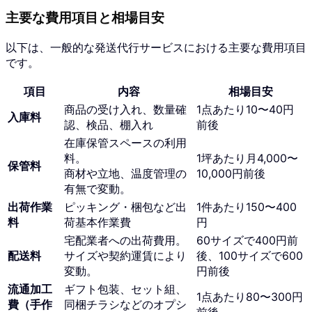
主要な費用項目と相場目安
以下は、一般的な発送代行サービスにおける主要な費用項目
です。
項目
内容
相場目安
商品の受け入れ、数量確
1点あたり10〜40円
入庫料
認、検品、棚入れ
前後
在庫保管スペースの利用
料。
1坪あたり月4,000〜
保管料
商材や立地、温度管理の
10,000円前後
有無で変動。
出荷作業
ピッキング・梱包など出
1件あたり150〜400
料
荷基本作業費
円
宅配業者への出荷費用。
60サイズで400円前
配送料
サイズや契約運賃により
後、100サイズで600
変動。
円前後
流通加工
ギフト包装、セット組、
1点あたり80〜300円
費（手作
同梱チラシなどのオプシ
前後