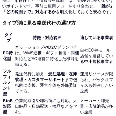
特に「柔軟性」と「情報共有体制」は、契約後に差が出やす
いポイントです。事前に運用フローをすり合わせ、
「誰が」
「どの範囲まで」対応するか
を明文化しておくと安心です。
タイプ別に見る発送代行の選び方
タイ
特徴・対応範囲
適している事業者
プ
ネットショップやD2Cブランド向
自社ECやモール
EC特
け。WMS連携・ギフト包装・同梱
店舗を運営してい
化型
対応などEC運営に特化した機能を
る中小規模事業者
備える。
フル
発送代行に加え、
受注処理・在庫
運用リソースが限
フィ
管理・カスタマーサポート
まで包
られ、バックオフ
ルメ
括的に支援。運営全体を外部委託
ィスも外注したい
ント
できる。
企業
型
企業間取引や卸出荷にも対応。大
メーカー・卸売
BtoB
対応
口納品・店舗配送・検品などを含
業・店舗納品が多
型
む。
い企業