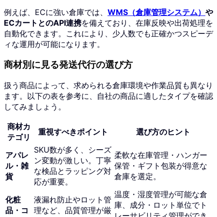
例えば、ECに強い倉庫では、
WMS（倉庫管理システム）
や
ECカートとのAPI連携
を備えており、在庫反映や出荷処理を
自動化できます。これにより、少人数でも正確かつスピーデ
ィな運用が可能になります。
商材別に見る発送代行の選び方
扱う商品によって、求められる倉庫環境や作業品質も異なり
ます。以下の表を参考に、自社の商品に適したタイプを確認
してみましょう。
商材カ
重視すべきポイント
選び方のヒント
テゴリ
SKU数が多く、シーズ
アパレ
柔軟な在庫管理・ハンガー
ン変動が激しい。丁寧
ル・雑
保管・ギフト包装が得意な
な検品とラッピング対
貨
倉庫を選定。
応が重要。
温度・湿度管理が可能な倉
化粧
液漏れ防止やロット管
庫、成分・ロット単位でト
品・コ
理など、品質管理が厳
レーサビリティ管理ができ