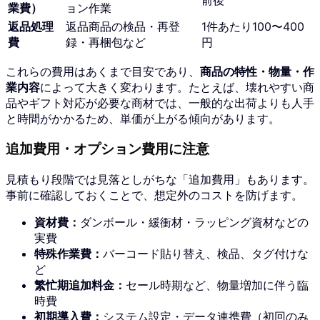
業費）
ョン作業
返品処理
返品商品の検品・再登
1件あたり100〜400
費
録・再梱包など
円
これらの費用はあくまで目安であり、
商品の特性・物量・作
業内容
によって大きく変わります。たとえば、壊れやすい商
品やギフト対応が必要な商材では、一般的な出荷よりも人手
と時間がかかるため、単価が上がる傾向があります。
追加費用・オプション費用に注意
見積もり段階では見落としがちな「追加費用」もあります。
事前に確認しておくことで、想定外のコストを防げます。
資材費：
ダンボール・緩衝材・ラッピング資材などの
実費
特殊作業費：
バーコード貼り替え、検品、タグ付けな
ど
繁忙期追加料金：
セール時期など、物量増加に伴う臨
時費
初期導入費：
システム設定・データ連携費（初回のみ