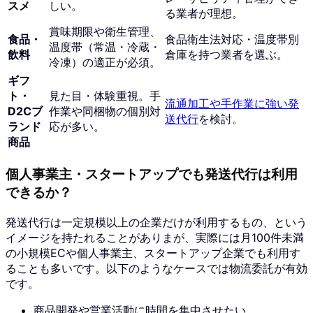
スメ
しい。
る業者が理想。
賞味期限や衛生管理、
食品・
食品衛生法対応・温度帯別
温度帯（常温・冷蔵・
飲料
倉庫を持つ業者を選ぶ。
冷凍）の適正が必須。
ギフ
ト・
見た目・体験重視。手
流通加工や手作業に強い発
D2Cブ
作業や同梱物の個別対
送代行
を検討。
ランド
応が多い。
商品
個人事業主・スタートアップでも発送代行は利用
できるか？
発送代行は一定規模以上の企業だけが利用するもの、という
イメージを持たれることがありまが、実際には月100件未満
の小規模ECや個人事業主、スタートアップ企業でも利用す
ることも多いです。以下のようなケースでは物流委託が有効
です。
商品開発や営業活動に時間を集中させたい