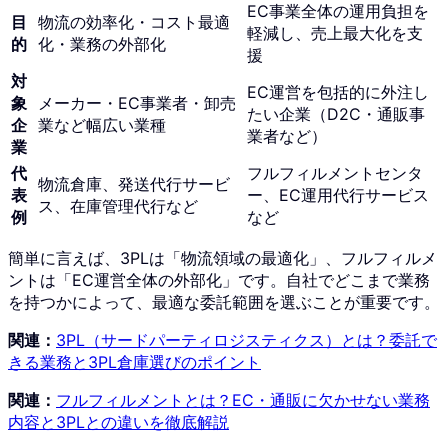
EC事業全体の運用負担を
目
物流の効率化・コスト最適
軽減し、売上最大化を支
的
化・業務の外部化
援
対
EC運営を包括的に外注し
象
メーカー・EC事業者・卸売
たい企業（D2C・通販事
企
業など幅広い業種
業者など）
業
代
フルフィルメントセンタ
物流倉庫、発送代行サービ
表
ー、EC運用代行サービス
ス、在庫管理代行など
例
など
簡単に言えば、3PLは「物流領域の最適化」、フルフィルメ
ントは「EC運営全体の外部化」です。自社でどこまで業務
を持つかによって、最適な委託範囲を選ぶことが重要です。
関連：
3PL（サードパーティロジスティクス）とは？委託で
きる業務と3PL倉庫選びのポイント
関連：
フルフィルメントとは？EC・通販に欠かせない業務
内容と3PLとの違いを徹底解説