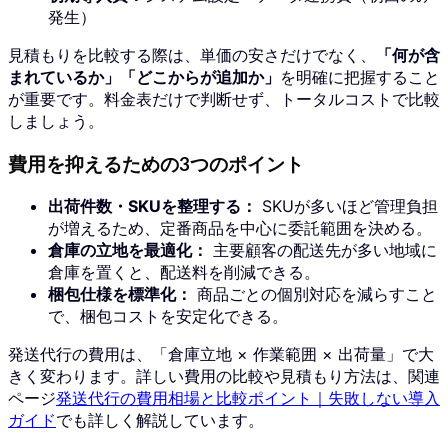
発生）
見積もりを比較する際は、単価の安さだけでなく、
「何が含
まれているか」「どこからが追加か」
を明確に把握すること
が重要です。料金表だけで判断せず、トータルコストで比較
しましょう。
費用を抑えるための3つのポイント
出荷件数・SKUを整理する：
SKUが多いほど管理負担
が増えるため、定番商品を中心に委託範囲を決める。
倉庫の立地を最適化：
主要顧客の配送先が多い地域に
倉庫を置くと、配送料を削減できる。
梱包仕様を標準化：
商品ごとの個別対応を減らすこと
で、梱包コストを安定化できる。
発送代行の費用は、「倉庫立地 × 作業範囲 × 出荷量」で大
きく変わります。詳しい費用の比較や見積もり方法は、関連
ページ
発送代行の費用相場と比較ポイント｜失敗しない導入
ガイド
でも詳しく解説しています。