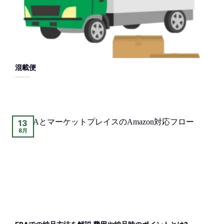
混載便
13
8月