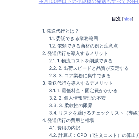
→月100件以下の小規模の発送もすべてお
目次
[
hide
]
1.
発送代行とは？
1.1.
委託できる業務範囲
1.2.
依頼できる商材の例と注意点
2.
発送代行を導入するメリット
2.1.
1. 物流コストを削減できる
2.2.
2. 出荷スピードと品質が安定する
2.3.
3. コア業務に集中できる
3.
発送代行を導入するデメリット
3.1.
1. 最低料金・固定費がかかる
3.2.
2. 個人情報管理の不安
3.3.
3. 柔軟性の限界
3.4.
リスクを避けるチェックリスト（導線
4.
発送代行の費用と相場
4.1.
費用の内訳
4.2.
計算式：CPO（1注文コスト）の算出