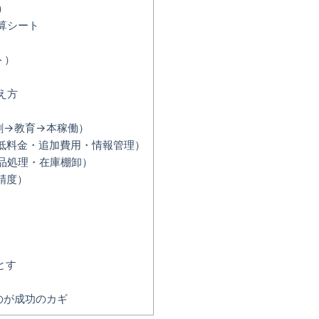
）
算シート
ト）
え方
割→教育→本稼働）
低料金・追加費用・情報管理）
品処理・在庫棚卸）
精度）
とす
のが成功のカギ