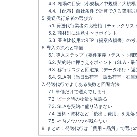
4.3.
相場の目安（小規模／中規模／大規模
4.4.
【配布】自社条件で計算できる費用試
5.
発送代行業者の選び方
5.1.
発送代行業者の比較軸（チェックリス
5.2.
商材別に注意すべきポイント
5.3.
業者比較用のRFP（提案依頼書）の考
6.
導入の流れと準備
6.1.
導入ステップ（要件定義→テスト→棚
6.2.
契約時に押さえるポイント（SLA・最
6.3.
移行リスクと回避策（データ移行・返
6.4.
SLA例（当日出荷率・誤出荷率・在庫
7.
発送代行でよくある失敗と回避方法
7.1.
単価だけで選んでしまう
7.2.
ピーク時の物量を見誤る
7.3.
SLAを契約に盛り込まない
7.4.
送料・資材など「後出し費用」を見落
7.5.
社内ノウハウが残らない
8.
まとめ：発送代行は「費用＋品質」で選ぶ