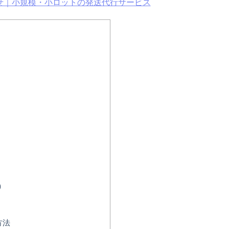
任せ｜小規模・小ロットの発送代行サービス
）
方法