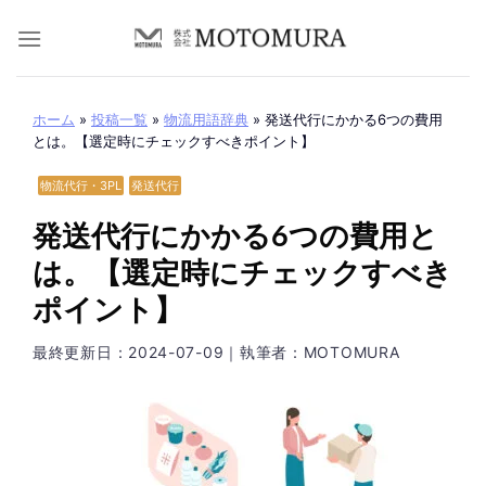
Skip
to
content
ホーム
»
投稿一覧
»
物流用語辞典
»
発送代行にかかる6つの費用
とは。【選定時にチェックすべきポイント】
物流代行・3PL
発送代行
発送代行にかかる6つの費用と
は。【選定時にチェックすべき
ポイント】
最終更新日：
2024-07-09
｜執筆者：MOTOMURA