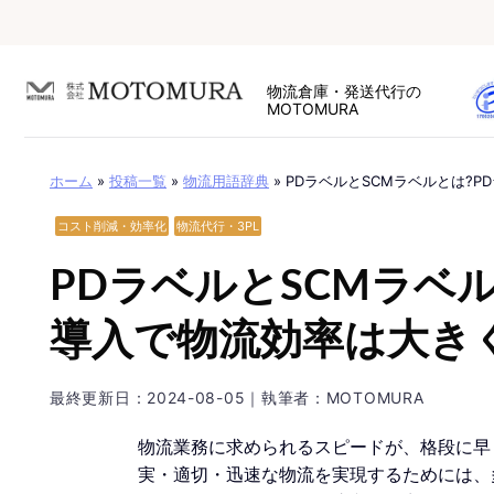
Skip
to
content
物流倉庫・発送代行の
MOTOMURA
ホーム
»
投稿一覧
»
物流用語辞典
»
PDラベルとSCMラベルとは?
コスト削減・効率化
物流代行・3PL
PDラベルとSCMラベ
導入で物流効率は大き
最終更新日：
2024-08-05
｜執筆者：MOTOMURA
物流業務に求められるスピードが、格段に早
実・適切・迅速な物流を実現するためには、