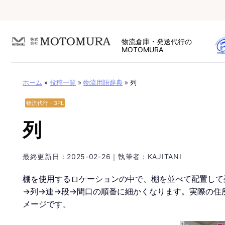
Skip
to
content
物流倉庫・発送代行の
MOTOMURA
ホーム
»
投稿一覧
»
物流用語辞典
»
列
物流代行・3PL
列
最終更新日：
2025-02-26
｜執筆者：KAJITANI
棚を使用するロケーションの中で、棚を並べて配置して
→列→連→段→間口の順番に細かくなります。実際の住
メージです。