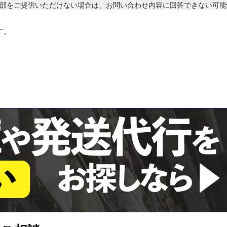
部をご提供いただけない場合は、お問い合わせ内容に回答できない可能
て
す。
関する利用目的の通知、開示、内容の訂正・追加または削除、利用停止
開示等に応ずる窓口は、下記「当社の個人情報の取扱いに関する苦情、
認識できない方法による個人情報の取得は行っておりません。
是正、その他個人情報の安全管理のために必要かつ適切な措置を講じま
ます。
せ先