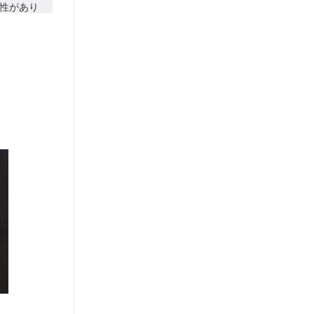
性があり
、消去お
相談等の問
す。
お問