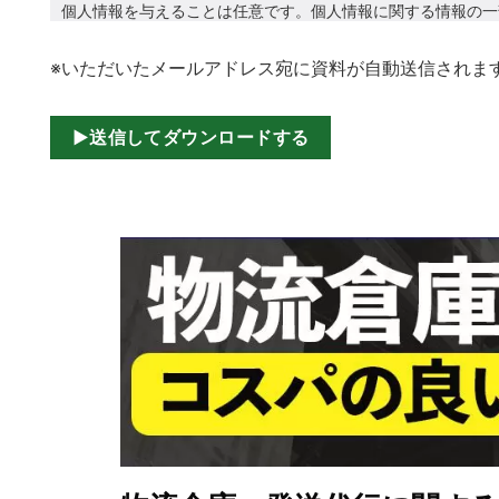
個人情報を与えることは任意です。個人情報に関する情報の一
ます。
（６）開示対象個人情報の開示等および問い合わせ窓口につい
※いただいたメールアドレス宛に資料が自動送信されま
ご本人からの求めにより、当社が保有する開示対象個人情報に
よび第三者提供の停止、第三者提供記録の開示に応じます。(
合せ先」を参照してください。)
（７）本人が容易に認識できない方法による個人情報の取得
クッキーやウェブビーコン等を用いるなどして、本人が容易に
（８）個人情報の安全管理措置について
取得した個人情報については、漏洩、減失またはき損の防止と
合せへの回答後、取得した個人情報は当社内において削除致し
（９）個人情報保護方針
当社ホームページの個人情報保護方針をご覧下さい。
（１０）当社の個人情報の取扱いに関する苦情、相談等の問合
窓口の名称：個人情報相談窓口
＜連絡先＞
個人情報保護管理者：芦澤 和男
住所：埼玉県朝霞市上内間木713-1
電話：048-456-0421 FAX：048-456-1653
電子メール：
asizawa@motomura-seihon.com