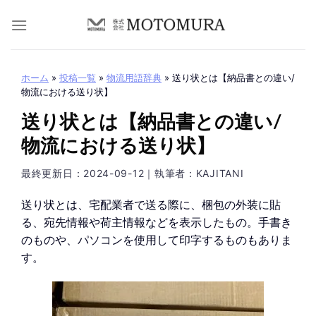
Skip
to
content
ホーム
»
投稿一覧
»
物流用語辞典
»
送り状とは【納品書との違い/
物流における送り状】
送り状とは【納品書との違い/
物流における送り状】
最終更新日：
2024-09-12
｜執筆者：KAJITANI
送り状とは、宅配業者で送る際に、梱包の外装に貼
る、宛先情報や荷主情報などを表示したもの。手書き
のものや、パソコンを使用して印字するものもありま
す。