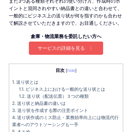
また3つある種類それぞれの使い分け方、作成時のポ
イントと混同されやすい納品書との違いと合わせて、
一般的にビジネス上の送り状が何を指すのかも合わせ
て解説させていただきますので、お目通しください。
倉庫・物流業務を委託したい方へ
サービスの詳細を見る 〉
目次
[
hide
]
1.
送り状とは
1.1.
ビジネス上における一般的な送り状とは
1.2.
送り状（配送伝票）３つの種類
2.
送り状と納品書の違いは
3.
送り状を作成する際の注意ポイント
4.
送り状作成のミス防止・業務効率向上には物流代行
業者へのアウトソーシングも一手
5.
まとめ