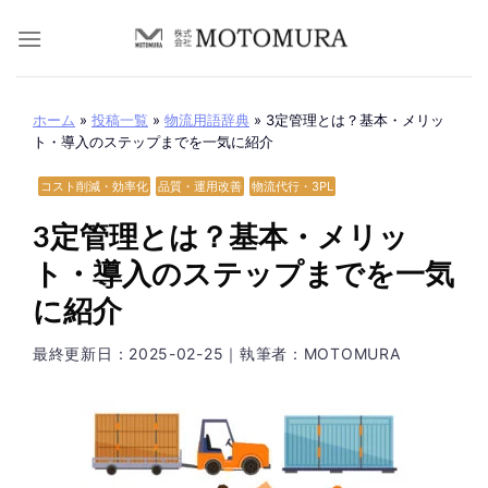
Skip
to
content
ホーム
»
投稿一覧
»
物流用語辞典
»
3定管理とは？基本・メリッ
ト・導入のステップまでを一気に紹介
コスト削減・効率化
品質・運用改善
物流代行・3PL
3定管理とは？基本・メリッ
ト・導入のステップまでを一気
に紹介
最終更新日：
2025-02-25
｜執筆者：MOTOMURA