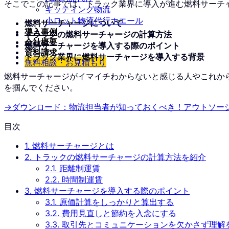
そこでこの記事では、トラック業界に導入が進む燃料サーチ
キッティング物流
小ロット物流代行ホエール
燃料サーチャージについて
導入事例
トラックの燃料サーチャージの計算方法
会社概要
燃料サーチャージを導入する際のポイント
資料請求
トラック業界に燃料サーチャージを導入する背景
無料相談・お見積もり
燃料サーチャージがイマイチわからないと感じる人やこれか
を掴んでください。
→ダウンロード：物流担当者が知っておくべき！アウトソー
目次
1.
燃料サーチャージとは
2.
トラックの燃料サーチャージの計算方法を紹介
2.1.
距離制運賃
2.2.
時間制運賃
3.
燃料サーチャージを導入する際のポイント
3.1.
原価計算をしっかりと算出する
3.2.
費用見直しと節約を入念にする
3.3.
取引先とコミュニケーションを欠かさず理解