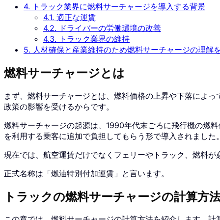
4.
トラック業界に燃料サーチャージを導入する背景
4.1.
適正な運賃
4.2.
ドライバーの労働環境の改善
4.3.
トラック業界の維持
5.
人材確保と産業維持のため燃料サーチャージの理解
燃料サーチャージとは
まず、燃料サーチャージとは、燃料価格の上昇や下落によっ
政策の影響を受けるからです。
燃料サーチャージの起源は、1990年代末ごろに飛行機の燃
を利用する乗客に追加で負担してもらう形で導入されました。
現在では、航空運賃だけでなくフェリーやトラック、燃料が
正式名称は「燃油特別付加運賃」と言います。
トラックの燃料サーチャージの計算方
この章では、燃料サーチャージの計算方法を紹介します。計