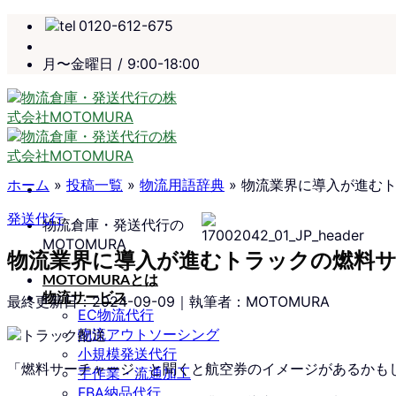
Skip
0120-612-675
to
content
月〜金曜日 / 9:00-18:00
ホーム
»
投稿一覧
»
物流用語辞典
»
物流業界に導入が進む
発送代行
物流倉庫・発送代行の
MOTOMURA
物流業界に導入が進むトラックの燃料
MOTOMURAとは
物流サービス
最終更新日：
2024-09-09
｜執筆者：MOTOMURA
EC物流代行
物流アウトソーシング
小規模発送代行
「燃料サーチャージ」と聞くと航空券のイメージがあるかも
手作業・流通加工
FBA納品代行