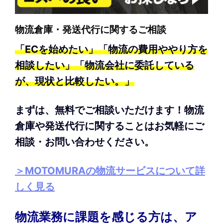
（７）本人が容易に認識できない方法による個人情報の取
得
クッキーやウェブビーコン等を用いるなどして、本人が容
物流倉庫・発送代行に関するご相談
易に認識できない方法による個人情報の取得は行っており
「ECを始めたい」「物流の費用ややり方を
ません。
（８）個人情報の安全管理措置について
相談したい」「物流会社に委託している
取得した個人情報については、漏洩、減失またはき損の防
が、現状と比較したい。」
止と是正、その他個人情報の安全管理のために必要かつ適
切な措置を講じます。
お問合せへの回答後、取得した個人
情報は当社内において削除致します。
まずは、無料でご相談いただけます！物流
（９）個人情報保護方針
倉庫や発送代行に関することはお気軽にご
当社ホームページの個人情報保護方針をご覧下さい。
（１０）当社の個人情報の取扱いに関する苦情、相談等の
相談・お問い合わせください。
問合せ先
窓口の名称：個人情報相談窓口
＜連絡先＞
＞MOTOMURAの物流サービスについて詳
個人情報保護管理者：芦澤 和男
しく見る
住所：埼玉県朝霞市上内間木713-1
電話：048-456-0421 FAX：048-456-1653
電子メール：
asizawa@motomura-seihon.com
物流業務に課題を感じる方は、ア
詳しくは
こちら