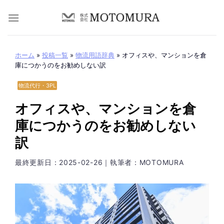
Skip
to
content
ホーム
»
投稿一覧
»
物流用語辞典
»
オフィスや、マンションを倉
庫につかうのをお勧めしない訳
物流代行・3PL
オフィスや、マンションを倉
庫につかうのをお勧めしない
訳
最終更新日：
2025-02-26
｜執筆者：MOTOMURA