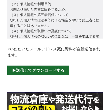
（２）個人情報の利用目的
お問合せ頂いた内容に回答するため。
（３）個人情報の第三者提供について
取得した個人情報は法令等による場合を除いて第三者に提
供することはありません。
（４）個人情報の取扱いの委託について
取得した個人情報の取扱いの全部又は、一部を委託する場
合があります。
（５）個人情報を与えなかった場合に生じる結果
※いただいたメールアドレス宛に資料が自動送信され
個人情報を与えることは任意です。個人情報に関する情報
ます。
の一部をご提供いただけない場合は、お問い合わせ内容に
回答できない可能性があります。
（６）開示対象個人情報の開示等および問い合わせ窓口に
ついて
ご本人からの求めにより、当社が保有する開示対象個人情
報に関する利用目的の通知、開示、内容の訂正・追加また
は削除、利用停止、消去および第三者提供の停止、第三者
提供記録の開示に応じます。(開示等に応ずる窓口は、下
記「当社の個人情報の取扱いに関する苦情、相談等の問合
せ先」を参照してください。)