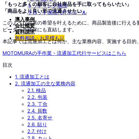
「もっと多くの顧客に自社商品を手に取ってもらいたい」
キッティング物流
「商品をより良い形で流通させたい」
小ロット物流代行ホエール
導入事例
このような企業の希望を叶えるために、商品製造後に行える
会社概要
ピーターの確保にも直結します。
資料請求
無料相談・お見積もり
本記事では流通加工とは何か、主な業務内容、実施する目的
MOTOMURAの手作業・流通加工代行サービスはこちら
目次
1.
流通加工とは
2.
流通加工の主な業務内容
2.1.
検品
2.2.
包装
2.3.
丁合
2.4.
員数
2.5.
名寄せ
2.6.
貼り
2.7.
付け
2.8.
カット