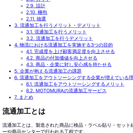
2.9.
設計
2.10.
梱包
2.11.
抽選
3.
流通加工を行うメリット・デメリット
3.1.
流通加工を行うメリット
3.2.
流通加工を行うデメリット
4.
物流における流通加工を実施する3つの目的
4.1.
完成度を上げ顧客満足度を向上させる
4.2.
商品の付加価値を向上させる
4.3.
商品・企業に対し安心感を持たせる
5.
企業が抱える流通加工の課題
6.
流通加工をアウトソーシングする企業が増えている
6.1.
流通加工をアウトソーシングするメリット
6.2.
MOTOMURAの流通加工サービス
7.
まとめ
流通加工とは
流通加工とは、製造された商品に検品・ラベル貼り・セット
ーや商品センターで行われる工程です。