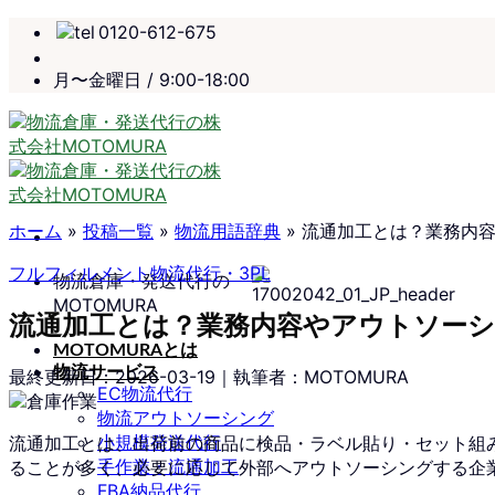
Skip
0120-612-675
to
content
月〜金曜日 / 9:00-18:00
ホーム
»
投稿一覧
»
物流用語辞典
»
流通加工とは？業務内
フルフィルメント
物流代行・3PL
物流倉庫・発送代行の
MOTOMURA
流通加工とは？業務内容やアウトソー
MOTOMURAとは
物流サービス
最終更新日：
2026-03-19
｜執筆者：MOTOMURA
EC物流代行
物流アウトソーシング
小規模発送代行
流通加工とは、出荷前の商品に検品・ラベル貼り・セット組
手作業・流通加工
ることが多く、必要に応じて外部へアウトソーシングする企
FBA納品代行