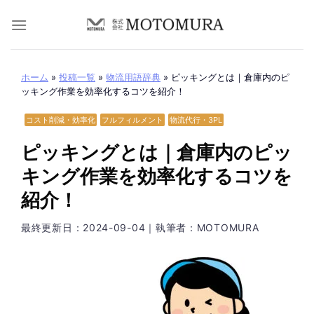
Skip
to
content
ホーム
»
投稿一覧
»
物流用語辞典
»
ピッキングとは｜倉庫内のピ
ッキング作業を効率化するコツを紹介！
コスト削減・効率化
フルフィルメント
物流代行・3PL
ピッキングとは｜倉庫内のピッ
キング作業を効率化するコツを
紹介！
最終更新日：
2024-09-04
｜執筆者：MOTOMURA