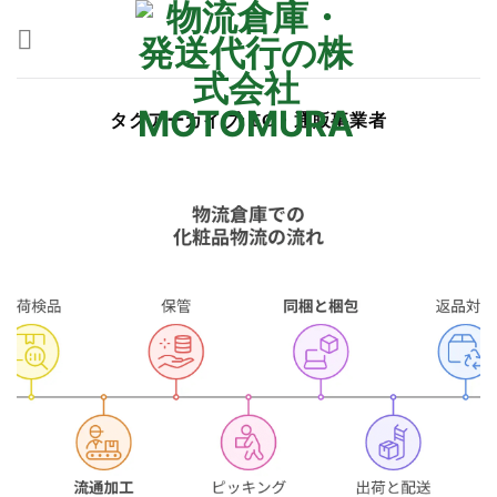
Skip
to
content
タグアーカイブ:
EC・通販事業者