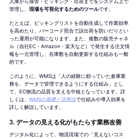
入庫から保管・ピッキング・出荷までをシステム上で
管理し、
現場を可視化するためのツール
です。
たとえば、ピッキングリストを自動生成して作業効率
を高めたり、バーコード照合で誤出荷を防いだりとい
った運用が可能になります。また、複数の販売チャネ
ル（自社EC・Amazon・楽天など）で発生する注文情
報を一元管理し、在庫数を自動更新する仕組みも一般
的です。
このように、WMSは「人の経験に頼っていた倉庫業
務を、データで管理できるようにする仕組み」とし
て、EC物流の品質を支える中核となっています。詳
しくは、
WMSの基礎と活用法
で仕組みや導入効果を
詳しく解説しています。
3. データの見える化がもたらす業務改善
デジタル化によって、物流現場での「見えないコス