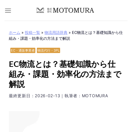
Skip
to
content
ホーム
»
投稿一覧
»
物流用語辞典
»
EC物流とは？基礎知識から仕
組み・課題・効率化の方法まで解説
EC・通販事業者
物流代行・3PL
EC物流とは？基礎知識から仕
組み・課題・効率化の方法まで
解説
最終更新日：
2026-02-13
｜執筆者：MOTOMURA