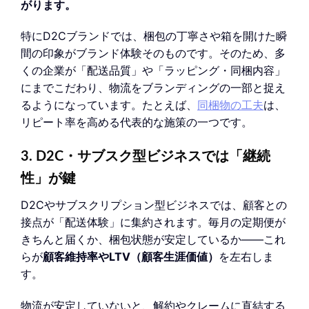
がります。
特にD2Cブランドでは、梱包の丁寧さや箱を開けた瞬
間の印象がブランド体験そのものです。そのため、多
くの企業が「配送品質」や「ラッピング・同梱内容」
にまでこだわり、物流をブランディングの一部と捉え
るようになっています。たとえば、
同梱物の工夫
は、
リピート率を高める代表的な施策の一つです。
3. D2C・サブスク型ビジネスでは「継続
性」が鍵
D2Cやサブスクリプション型ビジネスでは、顧客との
接点が「配送体験」に集約されます。毎月の定期便が
きちんと届くか、梱包状態が安定しているか——これ
らが
顧客維持率やLTV（顧客生涯価値）
を左右しま
す。
物流が安定していないと、解約やクレームに直結する