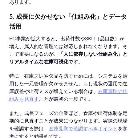
あります。
5. 成長に欠かせない「仕組み化」とデータ
活用
EC事業が拡大すると、出荷件数やSKU（品目数）が
増え、属人的な管理では対応しきれなくなります。そ
こで重要になるのが、
「人に依存しない仕組み化」と
リアルタイムな在庫可視化
です。
特に、在庫ズレや欠品を防ぐためには、システムを活
用した一元管理が欠かせません。もし現状の運用で在
庫誤差や出荷ミスが増えている場合は、
在庫管理の仕
組みを見直す
ことが最初の一歩です。
また、成長フェーズの企業ほど、倉庫や出荷体制を定
期的に見直すことが成果につながります。実際の現場
を確認する際は、
倉庫見学で確認すべきポイント
を参
考にすると効果的です。