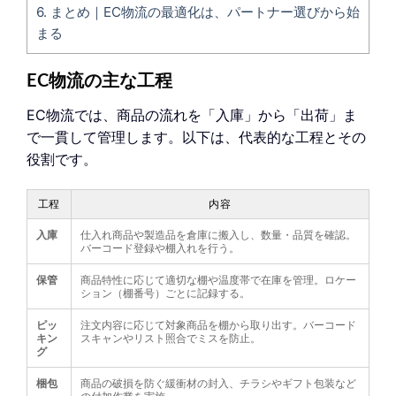
6.
まとめ｜EC物流の最適化は、パートナー選びから始
まる
EC物流の主な工程
EC物流では、商品の流れを「入庫」から「出荷」ま
で一貫して管理します。以下は、代表的な工程とその
役割です。
工程
内容
入庫
仕入れ商品や製造品を倉庫に搬入し、数量・品質を確認。
バーコード登録や棚入れを行う。
保管
商品特性に応じて適切な棚や温度帯で在庫を管理。ロケー
ション（棚番号）ごとに記録する。
ピッ
注文内容に応じて対象商品を棚から取り出す。バーコード
キン
スキャンやリスト照合でミスを防止。
グ
梱包
商品の破損を防ぐ緩衝材の封入、チラシやギフト包装など