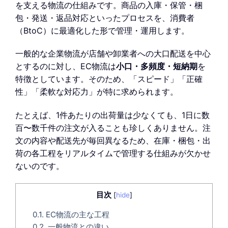
を支える物流の仕組みです。商品の入庫・保管・梱
包・発送・返品対応といったプロセスを、消費者
（BtoC）に最適化した形で管理・運用します。
一般的な企業物流が店舗や卸業者への大口配送を中心
とするのに対し、EC物流は
小口・多頻度・短納期
を
特徴としています。そのため、「スピード」「正確
性」「柔軟な対応力」が特に求められます。
たとえば、1件あたりの出荷量は少なくても、1日に数
百〜数千件の注文が入ることも珍しくありません。注
文の内容や配送先が毎回異なるため、在庫・梱包・出
荷の各工程をリアルタイムで管理する仕組みが欠かせ
ないのです。
目次
[
hide
]
0.1.
EC物流の主な工程
0.2.
一般物流との違い