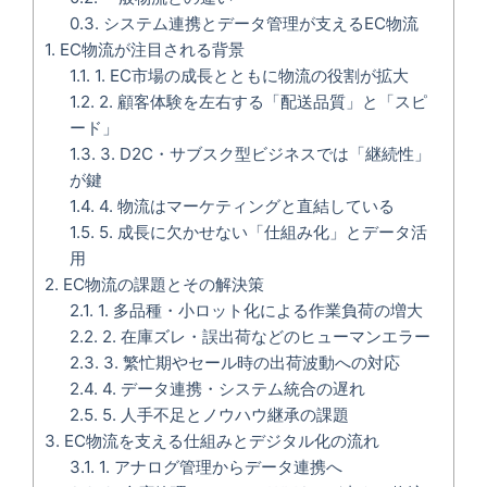
0.3.
システム連携とデータ管理が支えるEC物流
1.
EC物流が注目される背景
1.1.
1. EC市場の成長とともに物流の役割が拡大
1.2.
2. 顧客体験を左右する「配送品質」と「スピ
ード」
1.3.
3. D2C・サブスク型ビジネスでは「継続性」
が鍵
1.4.
4. 物流はマーケティングと直結している
1.5.
5. 成長に欠かせない「仕組み化」とデータ活
用
2.
EC物流の課題とその解決策
2.1.
1. 多品種・小ロット化による作業負荷の増大
2.2.
2. 在庫ズレ・誤出荷などのヒューマンエラー
2.3.
3. 繁忙期やセール時の出荷波動への対応
2.4.
4. データ連携・システム統合の遅れ
2.5.
5. 人手不足とノウハウ継承の課題
3.
EC物流を支える仕組みとデジタル化の流れ
3.1.
1. アナログ管理からデータ連携へ