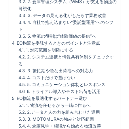
3.2.
2. 倉庫管理システム（WMS）が支える物流の
可視化
3.3.
3. データの見える化がもたらす業務改善
3.4.
4. 自社で抱え込まない“委託型運用”へのシフ
ト
3.5.
5. 物流の役割は“体験価値の提供”へ
4.
EC物流を委託するときのポイントと注意点
4.1.
1. 対応範囲を明確にする
4.2.
2. システム連携と情報共有体制をチェックす
る
4.3.
3. 繁忙期や急な出荷増への対応力
4.4.
4. コストだけで選ばない
4.5.
5. コミュニケーション体制とレスポンス
4.6.
6. トライアル導入やテスト出荷を活用
5.
EC物流を最適化するパートナー選び
5.1.
1. 物流を任せるから一緒に作るへ
5.2.
2.データと人の力を組み合わせた運用
5.3.
3. MOTOMURAの強みと対応範囲
5.4.
4. 倉庫見学・相談から始める物流改善