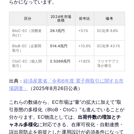
らかになっています。
2024年市場
区分
前年比
備考
規模
BtoC-EC（消費者
26.1兆円
+5.1%
EC化率 9.8%
向け）
BtoB-EC（企業間
514.4兆円
+10.6%
EC化率 43.1%
取引）
CtoC-EC（個人間
2.5269兆円
+1.82%
フリマアプリ
取引）
等が牽引
出典：
経済産業省「令和6年度 電子商取引に関する市
場調査」
（2025年8月26日公表）
これらの数値から、EC市場は“量”の拡大に加えて“取
引形態の多様化（BtoB・CtoC）”も進んでいることが
分かります。EC物流としては、
出荷件数の増加とチ
ャネル多様化
に対応できる、在庫可視化・自動連携・
誤出荷防止を前提とした運用設計が必須条件になって