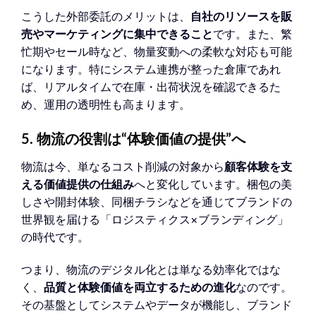
こうした外部委託のメリットは、
自社のリソースを販
売やマーケティングに集中できること
です。また、繁
忙期やセール時など、物量変動への柔軟な対応も可能
になります。特にシステム連携が整った倉庫であれ
ば、リアルタイムで在庫・出荷状況を確認できるた
め、運用の透明性も高まります。
5. 物流の役割は“体験価値の提供”へ
物流は今、単なるコスト削減の対象から
顧客体験を支
える価値提供の仕組み
へと変化しています。梱包の美
しさや開封体験、同梱チラシなどを通じてブランドの
世界観を届ける「ロジスティクス×ブランディング」
の時代です。
つまり、物流のデジタル化とは単なる効率化ではな
く、
品質と体験価値を両立するための進化
なのです。
その基盤としてシステムやデータが機能し、ブランド