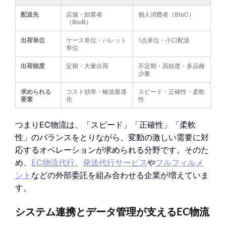
配送先
店舗・卸業者
個人消費者（BtoC）
（BtoB）
出荷単位
ケース単位・パレット
1点単位・小口配送
単位
出荷頻度
定期・大量出荷
不定期・高頻度・多品種
少量
求められる
コスト効率・輸送最適
スピード・正確性・柔軟
要素
化
性
つまりEC物流は、「スピード」「正確性」「柔軟
性」のバランスをとりながら、変動の激しい需要に対
応するオペレーションが求められる分野です。そのた
め、
EC物流代行
、
発送代行サービス
や
フルフィルメ
ント
などの外部委託を組み合わせる企業が増えていま
す。
システム連携とデータ管理が支えるEC物流